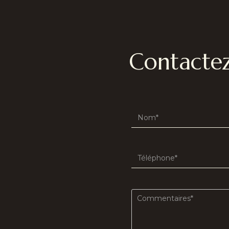
Contacte
First
name
(Required)
Phone
(Required)
commentaires
(Required