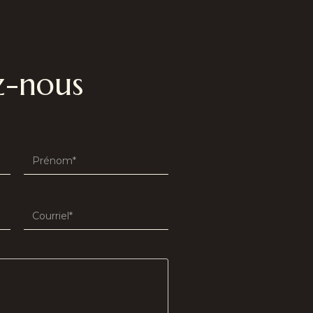
z-nous
Last
name
(Required)
Email
(Required)
)